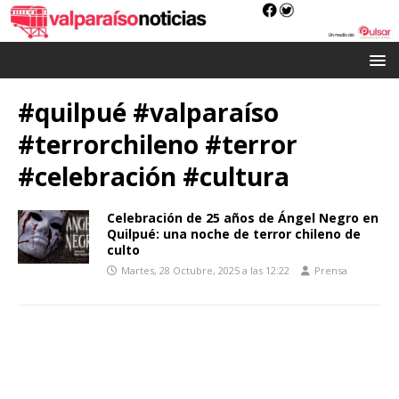
#quilpué #valparaíso
#terrorchileno #terror
#celebración #cultura
Celebración de 25 años de Ángel Negro en
Quilpué: una noche de terror chileno de
culto
Martes, 28 Octubre, 2025 a las 12:22
Prensa