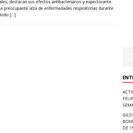
ales, destacan sus efectos antibacterianos y expectorante.
la preocupante alza de enfermedades respiratorias durante
ríodo
[…]
ENT
ACTI
FELI
SEM
GILD
BOMB
DE 1