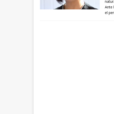
natur
Ante 
el pe