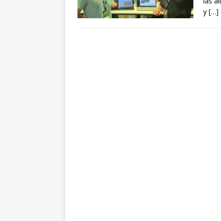
las a
y
[…]