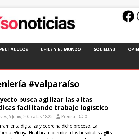
SPECTÁCULOS
CHILE Y EL MUNDO
SOCIEDAD
OPIN
niería #valparaíso
yecto busca agilizar las altas
icas facilitando trabajo logístico
ves, 5 Junio, 2025 a las 18:25
Prensa
0
rramienta digitaliza y coordina dicho proceso. La
forma eGenya Healthcare permite a los hospitales agilizar