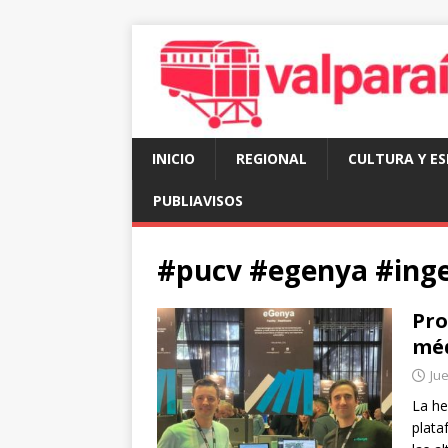
INICIO
REGIONAL
CULTURA Y E
PUBLIAVISOS
#pucv #egenya #inge
Pro
méd
Jue
La he
plata