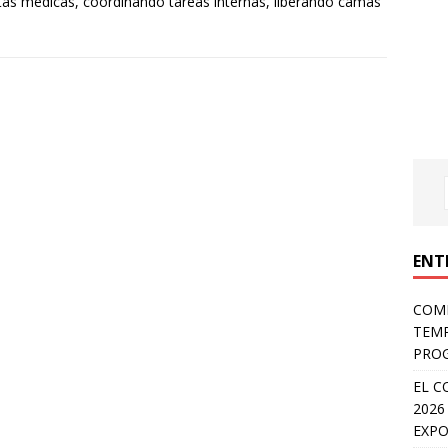
ltas médicas, coordinando tareas internas, liberando camas
ENT
COMP
TEMP
PROG
EL C
2026
EXPO