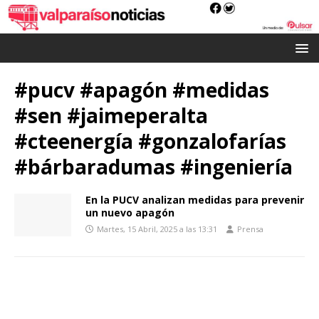
#pucv #apagón #medidas
#sen #jaimeperalta
#cteenergía #gonzalofarías
#bárbaradumas #ingeniería
En la PUCV analizan medidas para prevenir
un nuevo apagón
Martes, 15 Abril, 2025 a las 13:31
Prensa