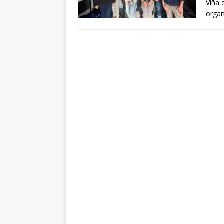
Viña 
organ