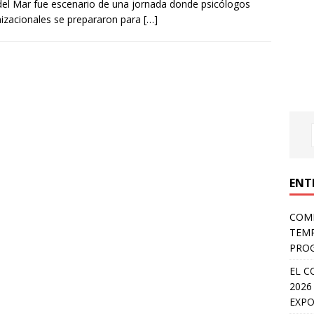
del Mar fue escenario de una jornada donde psicólogos
izacionales se prepararon para
[…]
ENT
COMP
TEMP
PROG
EL C
2026
EXPO