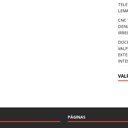
TELE
LEMA
CNC 
DENU
IRRE
DOCE
VALP
EXTE
INTE
VAL
PÁGINAS