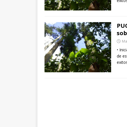
exito
PUC
sob
Ma
• Ini
de es
exito