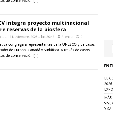
sos de conservación
[…]
V integra proyecto multinacional
re reservas de la biosfera
rtes, 11 Noviembre, 2025 a las 20:42
Prensa
0
ciativa congrega a representantes de la UNESCO y de casas
tudio de Europa, Canadá y Sudáfrica. A través de casos
sos de conservación
[…]
ENT
EL C
2026
EXPO
MÁS 
VIVE
Y SA