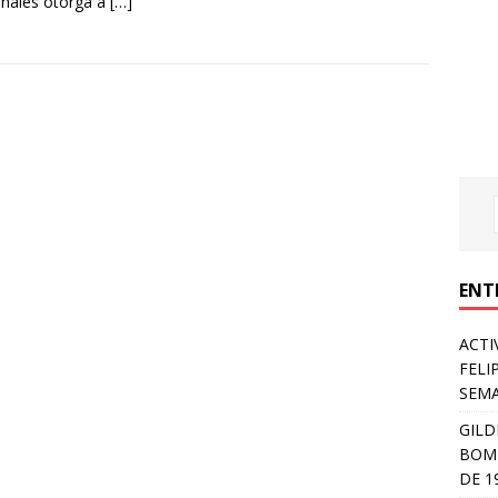
nales otorga a
[…]
ENT
ACTI
FELI
SEM
GILD
BOMB
DE 1