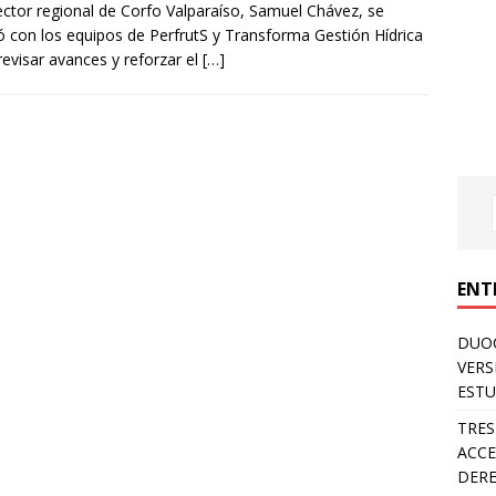
rector regional de Corfo Valparaíso, Samuel Chávez, se
ó con los equipos de PerfrutS y Transforma Gestión Hídrica
revisar avances y reforzar el
[…]
ENT
DUOC
VERS
ESTU
TRES
ACCE
DERE