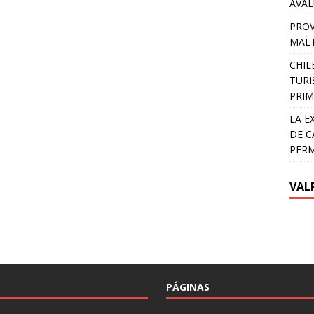
AVA
PROV
MALT
CHIL
TURI
PRIM
LA E
DE C
PER
VAL
PÁGINAS