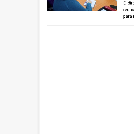
El di
reuni
para 