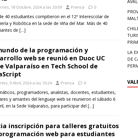
AVA
rnes, 18 Octubre, 2024 a las 20:09
Prensa
0
PROV
e 40 estudiantes compitieron en el 12º Interescolar de
MALT
iería y Robótica en la sede de Viña del Mar. Más de 40
CHIL
iantes de
[…]
TURI
PRIM
mundo de la programación y
LA E
arrollo web se reunió en Duoc UC
DE C
e Valparaíso en Tech School de
PER
aScript
VAL
tes, 9 Abril, 2024 a las 10:24
Prensa
0
máticos, programadores, analistas, docentes, estudiantes,
ares y amantes del lenguaje web se reunieron el sábado 6
ril, en la Sede Valparaíso, para participar del
[…]
cia inscripción para talleres gratuitos
programación web para estudiantes