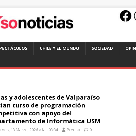
SPECTÁCULOS
CHILE Y EL MUNDO
SOCIEDAD
OPIN
as y adolescentes de Valparaíso
cian curso de programación
petitiva con apoyo del
artamento de Informática USM
rnes, 13 Marzo, 2026 a las 03:34
Prensa
0