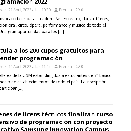
gramación 2022
ves, 21 Abril, 2022 a las 10:30
Prensa
0
nvocatoria es para creadores/as en teatro, danza, títeres,
ción oral, circo, ópera, performance y música de todo el
 Una gran oportunidad para los
[…]
tula a los 200 cupos gratuitos para
ender programación
ves, 14 Abril, 2022 a las 11:45
Prensa
0
alleres de la USM están dirigidos a estudiantes de 7° básico
medio de establecimientos de todo el país. La inscripción
participar
[…]
enes de liceos técnicos finalizan curso
ensivo de programación con proyecto
cativo Samsung Innovation Campus