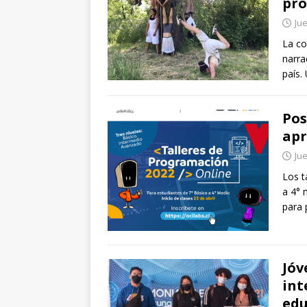
pro
Jue
La co
narra
país.
Pos
apr
Jue
Los t
a 4° 
para 
Jóv
int
edu