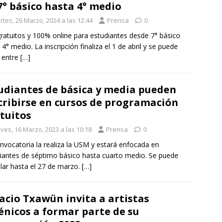
7° básico hasta 4° medio
rtes, 26 Marzo, 2024 a las 12:44
Prensa
0
ratuitos y 100% online para estudiantes desde 7° básico
 4° medio. La inscripción finaliza el 1 de abril y se puede
r entre
[…]
udiantes de básica y media pueden
cribirse en cursos de programación
tuitos
ves, 16 Marzo, 2023 a las 10:18
Prensa
0
nvocatoria la realiza la USM y estará enfocada en
iantes de séptimo básico hasta cuarto medio. Se puede
lar hasta el 27 de marzo.
[…]
acio Txawün invita a artistas
énicos a formar parte de su