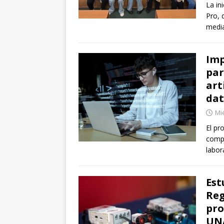
La in
Pro, 
media
Imp
par
art
dat
Mié
El pr
compe
labor
Est
Reg
pro
UN