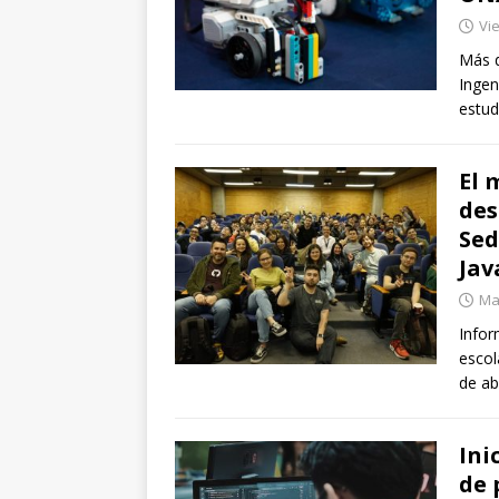
Vie
Más d
Ingen
estud
El 
des
Sed
Jav
Mar
Infor
escol
de ab
Ini
de 