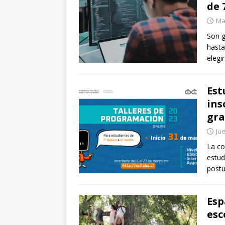
de 
Ma
Son g
hasta
elegi
Est
ins
gra
Jue
La co
estud
postu
Esp
esc