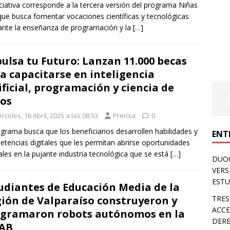
iciativa corresponde a la tercera versión del programa Niñas
que busca fomentar vocaciones científicas y tecnológicas
nte la enseñanza de programación y la
[…]
ulsa tu Futuro: Lanzan 11.000 becas
a capacitarse en inteligencia
ificial, programación y ciencia de
os
rcoles, 16 Abril, 2025 a las 08:53
Prensa
0
ograma busca que los beneficiarios desarrollen habilidades y
ENT
tencias digitales que les permitan abrirse oportunidades
ales en la pujante industria tecnológica que se está
[…]
DUOC
VERS
ESTU
udiantes de Educación Media de la
TRES
ión de Valparaíso construyeron y
ACCE
gramaron robots autónomos en la
DERE
AB