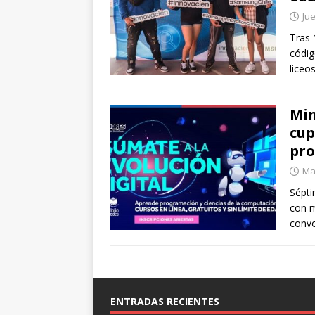
Jue
Tras 
códig
liceo
Min
cup
pro
Ma
Sépti
con m
convo
ENTRADAS RECIENTES