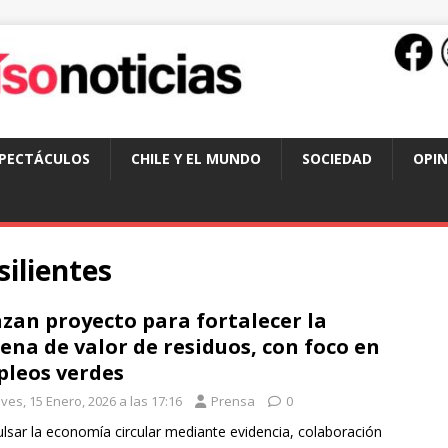
SPECTÁCULOS
CHILE Y EL MUNDO
SOCIEDAD
OPIN
ilientes
zan proyecto para fortalecer la
ena de valor de residuos, con foco en
leos verdes
ves, 15 Enero, 2026 a las 17:16
Prensa
0
ulsar la economía circular mediante evidencia, colaboración