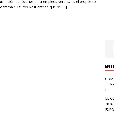
formación de jóvenes para empleos verdes, es el propósito
rograma “Futuros Resilientes”, que se
[…]
ENT
COMP
TEMP
PROG
EL C
2026
EXPO