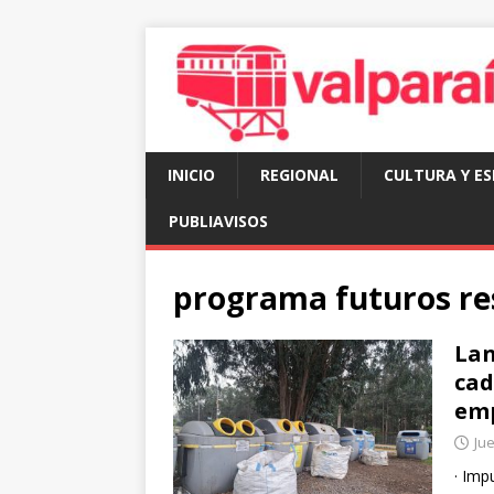
INICIO
REGIONAL
CULTURA Y E
PUBLIAVISOS
programa futuros res
Lan
cad
emp
Jue
· Imp