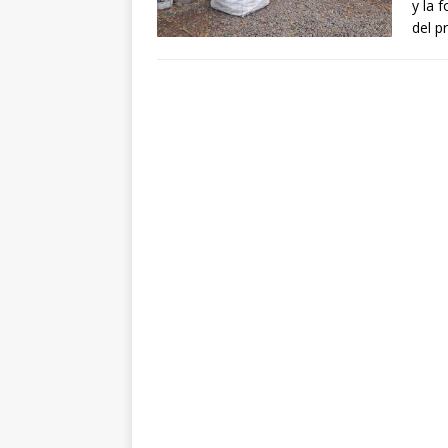
y la 
del p