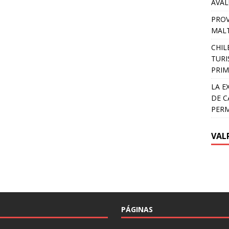
AVA
PROV
MALT
CHIL
TURI
PRIM
LA E
DE C
PER
VAL
PÁGINAS