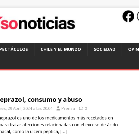
SPECTÁCULOS
CHILE Y EL MUNDO
SOCIEDAD
OPIN
prazol, consumo y abuso
es, 29 Abril, 2024 a las 20:04
Prensa
0
eprazol es uno de los medicamentos más recetados en
 para tratar afecciones relacionadas con el exceso de ácido
acal, como la úlcera péptica,
[…]