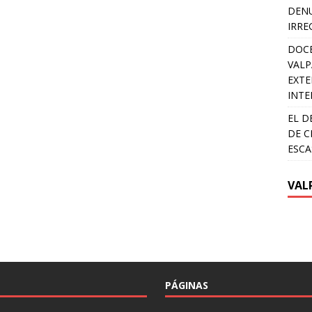
DENU
IRRE
DOCE
VALP
EXTE
INTE
EL D
DE C
ESCA
VAL
PÁGINAS