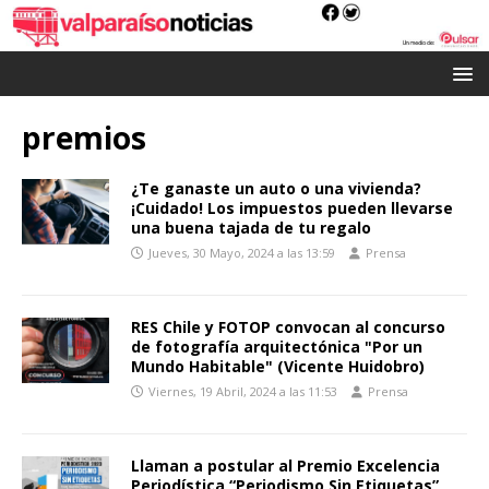
premios
¿Te ganaste un auto o una vivienda?
¡Cuidado! Los impuestos pueden llevarse
una buena tajada de tu regalo
Jueves, 30 Mayo, 2024 a las 13:59
Prensa
RES Chile y FOTOP convocan al concurso
de fotografía arquitectónica "Por un
Mundo Habitable" (Vicente Huidobro)
Viernes, 19 Abril, 2024 a las 11:53
Prensa
Llaman a postular al Premio Excelencia
Periodística “Periodismo Sin Etiquetas”