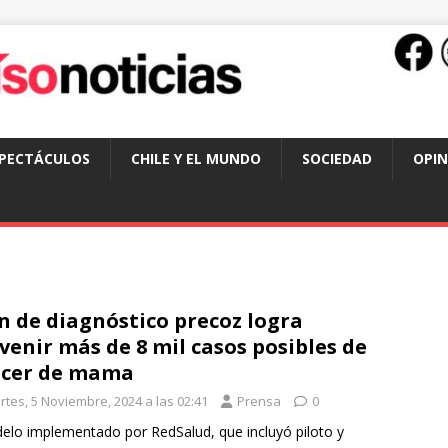
SPECTÁCULOS
CHILE Y EL MUNDO
SOCIEDAD
OPIN
n de diagnóstico precoz logra
venir más de 8 mil casos posibles de
ncer de mama
rtes, 5 Noviembre, 2024 a las 02:41
Prensa
0
elo implementado por RedSalud, que incluyó piloto y