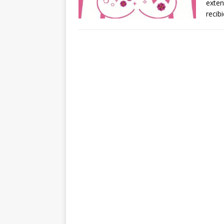
exten
recib