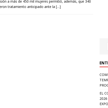
sión a más de 450 mil mujeres permitió, además, que 340
ieron tratamiento anticipado ante la
[…]
ENT
COMP
TEMP
PROG
EL C
2026
EXPO