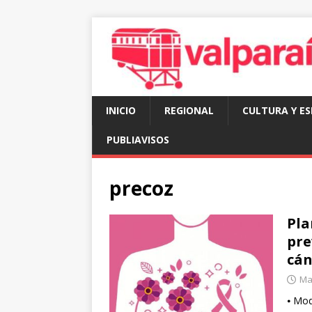
INICIO
REGIONAL
CULTURA Y E
PUBLIAVISOS
precoz
Pla
pre
cá
Ma
⦁ Mod