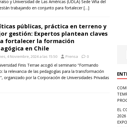
raíso y Universidad de Las Américas (UDLA) Sede Viña del
están trabajando en conjunto para fortalecer
[…]
íticas públicas, práctica en terreno y
or gestión: Expertos plantean claves
a fortalecer la formación
agógica en Chile
nes, 4 Noviembre, 2024 a las 15:50
Prensa
0
iversidad Finis Terrae acogió el seminario “Formando
o: la relevancia de las pedagogías para la transformación
ENT
l”, organizado por la Corporación de Universidades Privadas
COMP
TEMP
PROG
EL C
2026
EXPO