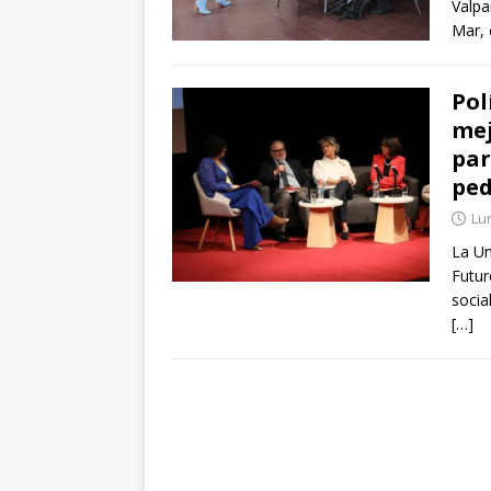
Valpa
Mar, 
Pol
mej
par
ped
Lu
La Un
Futur
socia
[…]