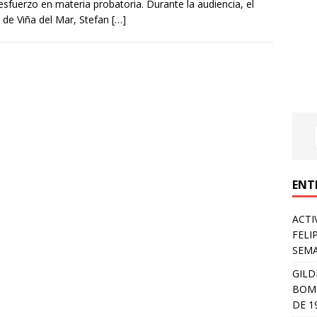
esfuerzo en materia probatoria. Durante la audiencia, el
l de Viña del Mar, Stefan
[…]
ENT
ACTI
FELI
SEM
GILD
BOMB
DE 1