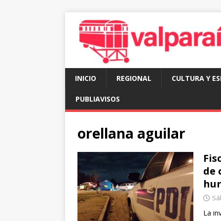
INICIO
REGIONAL
CULTURA Y E
PUBLIAVISOS
orellana aguilar
Fis
de 
hur
Sá
La in