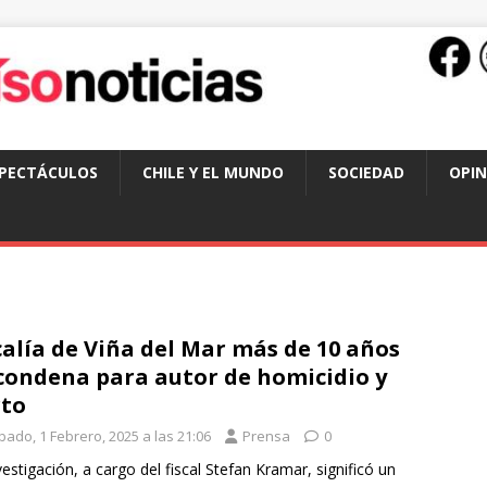
SPECTÁCULOS
CHILE Y EL MUNDO
SOCIEDAD
OPIN
calía de Viña del Mar más de 10 años
condena para autor de homicidio y
to
bado, 1 Febrero, 2025 a las 21:06
Prensa
0
vestigación, a cargo del fiscal Stefan Kramar, significó un