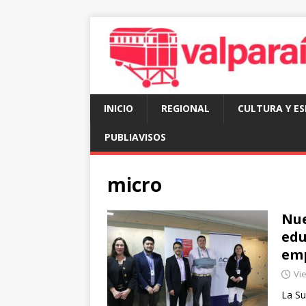
INICIO
REGIONAL
CULTURA Y E
PUBLIAVISOS
micro
Nue
edu
emp
Vi
La Su