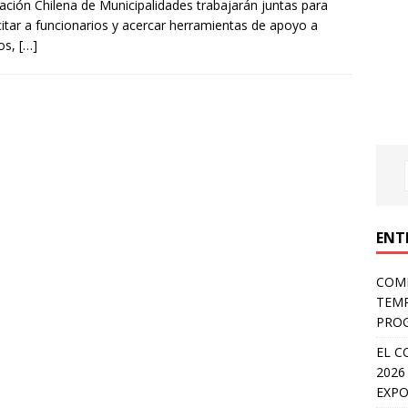
ación Chilena de Municipalidades trabajarán juntas para
itar a funcionarios y acercar herramientas de apoyo a
os,
[…]
ENT
COMP
TEMP
PROG
EL C
2026
EXPO