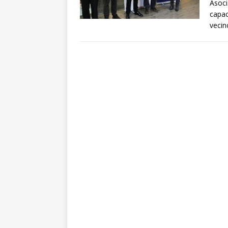
Asoci
capac
vecin