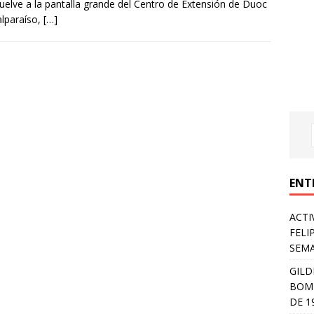
uelve a la pantalla grande del Centro de Extensión de Duoc
lparaíso,
[…]
ENT
ACTI
FELI
SEM
GILD
BOMB
DE 1