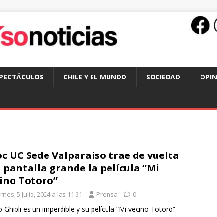
SPECTÁCULOS
CHILE Y EL MUNDO
SOCIEDAD
OPIN
c UC Sede Valparaíso trae de vuelta
a pantalla grande la película “Mi
ino Totoro”
rnes, 5 Julio, 2024 a las 11:31
Prensa
0
o Ghibli es un imperdible y su película “Mi vecino Totoro”