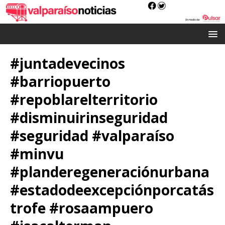
#juntadevecinos
#barriopuerto
#repoblarelterritorio
#disminuirinseguridad
#seguridad #valparaíso
#minvu
#planderegeneraciónurbana
#estadodeexcepciónporcatás
trofe #rosaampuero