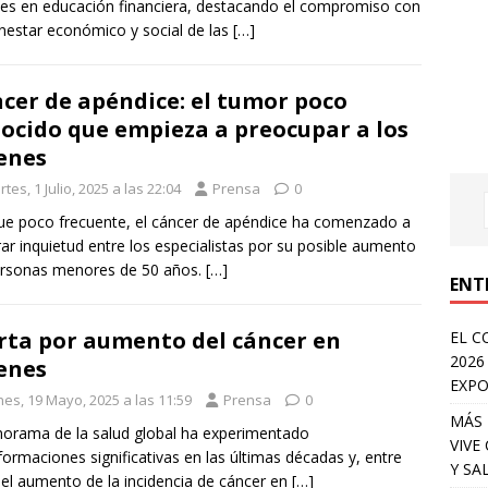
es en educación financiera, destacando el compromiso con
enestar económico y social de las
[…]
cer de apéndice: el tumor poco
ocido que empieza a preocupar a los
enes
tes, 1 Julio, 2025 a las 22:04
Prensa
0
e poco frecuente, el cáncer de apéndice ha comenzado a
ar inquietud entre los especialistas por su posible aumento
ersonas menores de 50 años.
[…]
ENT
rta por aumento del cáncer en
EL C
2026
enes
EXPO
nes, 19 Mayo, 2025 a las 11:59
Prensa
0
MÁS 
norama de la salud global ha experimentado
VIVE
formaciones significativas en las últimas décadas y, entre
Y SA
, el aumento de la incidencia de cáncer en
[…]