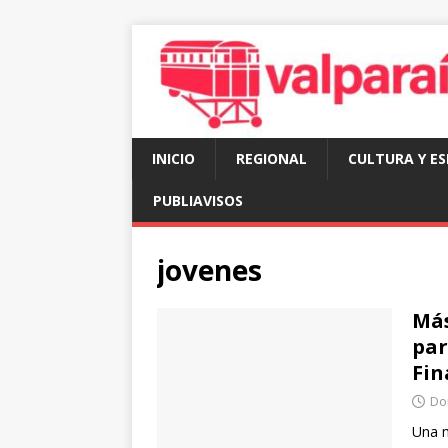
INICIO
REGIONAL
CULTURA Y E
PUBLIAVISOS
jovenes
Más
par
Fin
Do
Una m