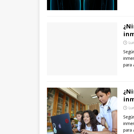
¿Ni
inm
Lun
Según
inmer
para 
¿Ni
inm
Lun
Según
inmer
para 