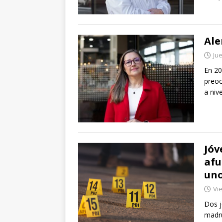
Ale
Jue
En 20
preoc
a niv
Jóv
afu
uno
Vie
Dos j
madru