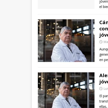
jóven
el bi
Cán
con
jóv
Mar
Aunqu
gener
en p
Ale
jóv
Lu
El pa
trans
ellas