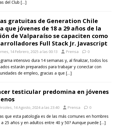
as del Club
[…]
as gratuitas de Generation Chile
a que jóvenes de 18 a 29 años de la
ión de Valparaíso se capaciten como
arrolladores Full Stack Jr. Javascript
rnes, 14 Febrero, 2025 a las 00:13
Prensa
0
ograma intensivo dura 14 semanas y, al finalizar, todos los
ados estarán preparados para trabajar y conectar con
unidades de empleo, gracias a que
[…]
cer testicular predomina en jóvenes
lenos
rcoles, 14 Agosto, 2024 a las 23:40
Prensa
0
as que esta patología es de las más comunes en hombres
 a 25 años y en adultos entre 40 y 50? Aunque puede
[…]