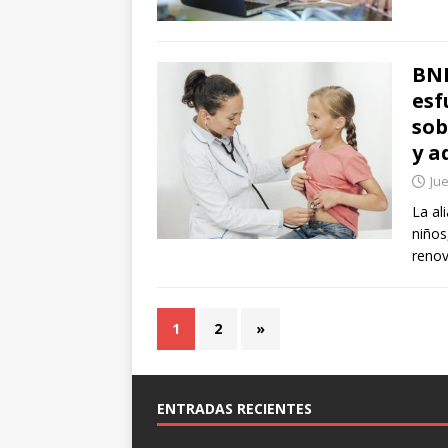
BNP
esf
sob
y a
Jue
La al
niños
renov
1
2
»
ENTRADAS RECIENTES