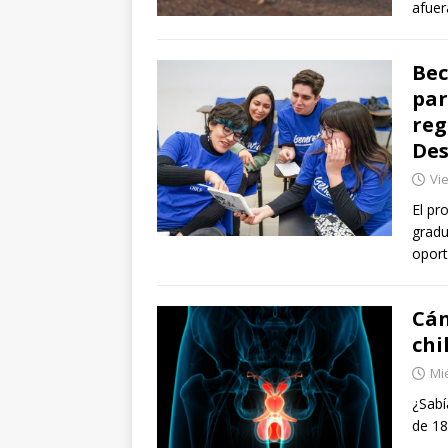
afuer
Bec
par
reg
Des
Vie
El pr
gradu
oport
Cán
chi
Mié
¿Sabí
de 18