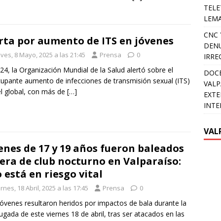
TELE
LEMA
CNC 
rta por aumento de ITS en jóvenes
DENU
ves, 8 Mayo, 2025 a las 21:45
Prensa
0
IRRE
24, la Organización Mundial de la Salud alertó sobre el
DOCE
upante aumento de infecciones de transmisión sexual (ITS)
VALP
el global, con más de
[…]
EXTE
INTE
VAL
enes de 17 y 19 años fueron baleados
era de club nocturno en Valparaíso:
 está en riesgo vital
rnes, 18 Abril, 2025 a las 17:45
Prensa
0
óvenes resultaron heridos por impactos de bala durante la
gada de este viernes 18 de abril, tras ser atacados en las