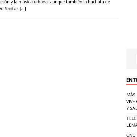
etón y la música urbana, aunque también la bachata de
o Santos
[…]
ENT
MÁS 
VIVE
Y SA
TELE
LEMA
CNC 