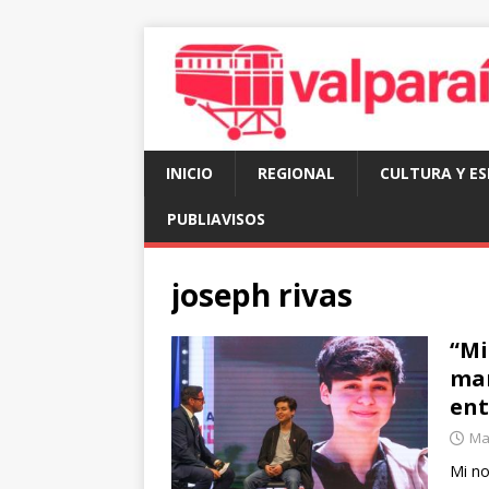
INICIO
REGIONAL
CULTURA Y E
PUBLIAVISOS
joseph rivas
“Mi
mar
ent
Mar
Mi no