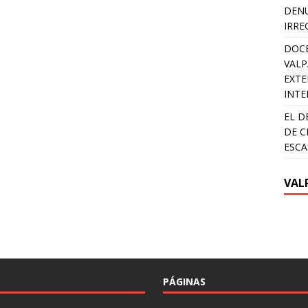
DENU
IRRE
DOCE
VALP
EXTE
INTE
EL D
DE C
ESCA
VAL
PÁGINAS