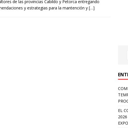
ultores de las provincias Cabildo y Petorca entregando
endaciones y estrategias para la mantención y
[…]
ENT
COMP
TEMP
PROG
EL C
2026
EXPO