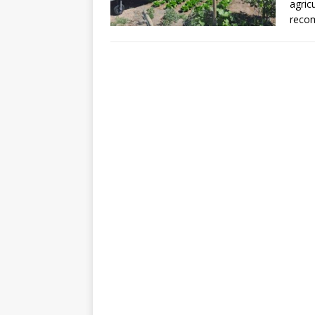
agric
recom