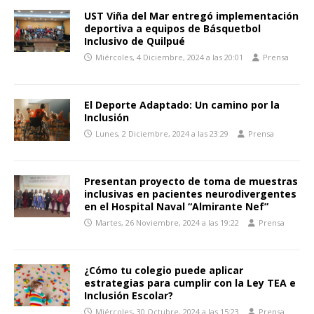
UST Viña del Mar entregó implementación
deportiva a equipos de Básquetbol
Inclusivo de Quilpué
Miércoles, 4 Diciembre, 2024 a las 20:01
Prensa
El Deporte Adaptado: Un camino por la
Inclusión
Lunes, 2 Diciembre, 2024 a las 23:29
Prensa
Presentan proyecto de toma de muestras
inclusivas en pacientes neurodivergentes
en el Hospital Naval “Almirante Nef”
Martes, 26 Noviembre, 2024 a las 19:22
Prensa
¿Cómo tu colegio puede aplicar
estrategias para cumplir con la Ley TEA e
Inclusión Escolar?
Miércoles, 30 Octubre, 2024 a las 15:23
Prensa