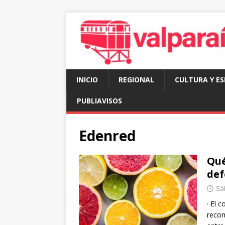
INICIO
REGIONAL
CULTURA Y E
PUBLIAVISOS
Edenred
Qué
def
Sá
· El 
recom