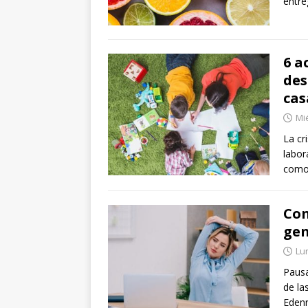
entre
6 a
des
cas
Mié
La cr
labor
como
Con
gen
Lun
Pausa
de la
Edenr