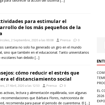
ga para favorecer la acción del sistema
[…]
ctividades para estimular el
arrollo de los más pequeños de la
a
rcoles, 2 Septiembre, 2020 a las 00:08
Prensa
0
isis sanitaria no solo ha generado un giro en el mundo
al, sino que también en el educacional. Tanto universitarios
 escolares han debido
[…]
ENT
sejos: cómo reducir el estrés que
COMP
TEMP
era el distanciamiento social
PROG
es, 27 Abril, 2020 a las 12:53
Prensa
0
EL C
s activas, lectura y alimentación equilibrada, son algunas
2026
s recomendaciones que Bárbara Flores, nutricionista de
EXPO
ed, recomienda para pasar el periodo de cuarentena. El
[…]