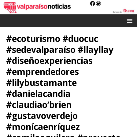
#ecoturismo #duocuc
#sedevalparaíso #llayllay
#diseñoexperiencias
#emprendedores
#lilybustamante
#danielacandia
#claudiao’brien
#gustavoverdejo
#monícaenríquez