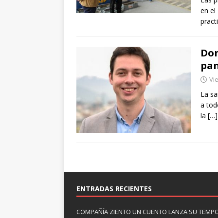
en el
pract
Don
pa
Vie
La sa
a tod
la
[…]
ENTRADAS RECIENTES
COMPAÑÍA ZIENTO UN CUENTO LANZA SU TEMP