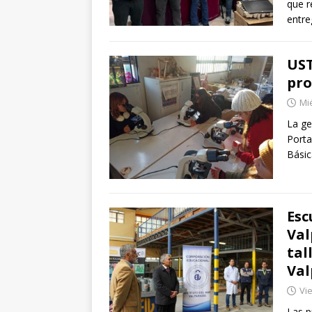
que r
entre
UST
pro
Mié
La ge
Porta
Básic
Esc
Val
tal
Val
Vie
Las p