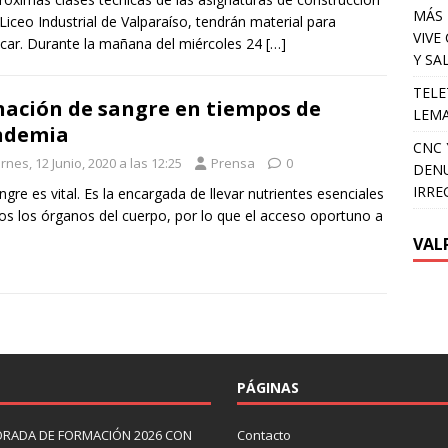
MÁS 
 Liceo Industrial de Valparaíso, tendrán material para
VIVE
icar. Durante la mañana del miércoles 24
[…]
Y SA
TELE
ación de sangre en tiempos de
LEMA
ndemia
CNC 
rnes, 12 Junio, 2020 a las 12:25
Prensa
0
DENU
IRRE
ngre es vital. Es la encargada de llevar nutrientes esenciales
os los órganos del cuerpo, por lo que el acceso oportuno a
VAL
PÁGINAS
ORADA DE FORMACIÓN 2026 CON
Contacto