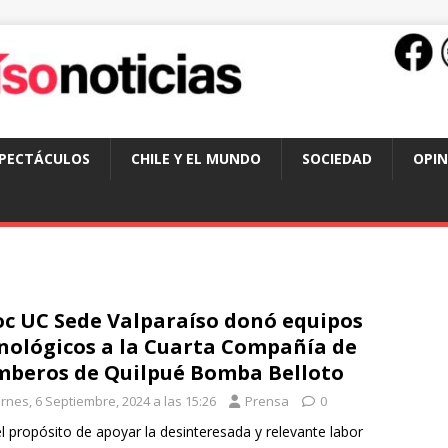
SPECTÁCULOS
CHILE Y EL MUNDO
SOCIEDAD
OPIN
c UC Sede Valparaíso donó equipos
nológicos a la Cuarta Compañía de
beros de Quilpué Bomba Belloto
rnes, 6 Septiembre, 2024 a las 15:26
Prensa
0
l propósito de apoyar la desinteresada y relevante labor