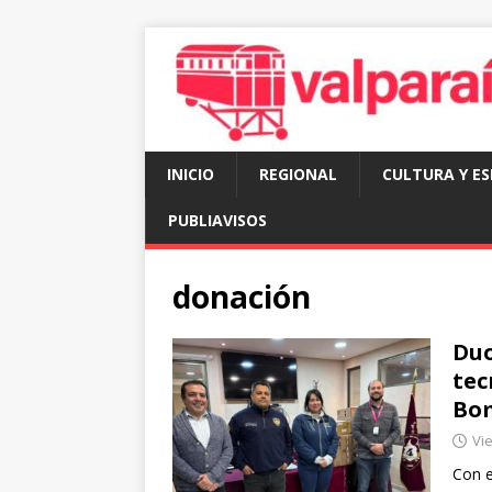
INICIO
REGIONAL
CULTURA Y E
PUBLIAVISOS
donación
Duo
tec
Bom
Vie
Con e