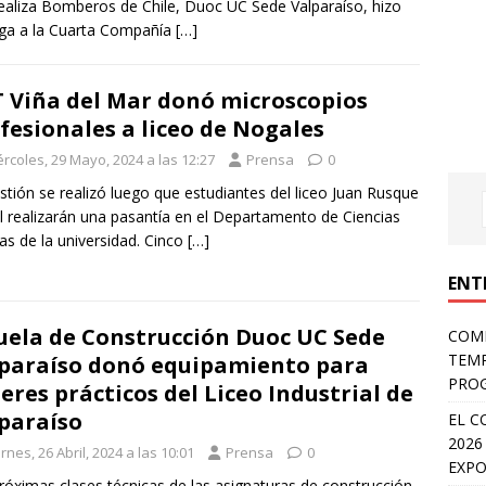
ealiza Bomberos de Chile, Duoc UC Sede Valparaíso, hizo
ga a la Cuarta Compañía
[…]
 Viña del Mar donó microscopios
fesionales a liceo de Nogales
rcoles, 29 Mayo, 2024 a las 12:27
Prensa
0
stión se realizó luego que estudiantes del liceo Juan Rusque
l realizarán una pasantía en el Departamento de Ciencias
as de la universidad. Cinco
[…]
ENT
uela de Construcción Duoc UC Sede
COMP
TEMP
paraíso donó equipamiento para
PROG
leres prácticos del Liceo Industrial de
paraíso
EL C
2026
rnes, 26 Abril, 2024 a las 10:01
Prensa
0
EXPO
róximas clases técnicas de las asignaturas de construcción