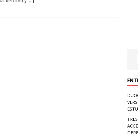
al del Libro y
[…]
ENT
DUOC
VERS
ESTU
TRES
ACCE
DERE