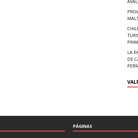
AVA
PROV
MALT
CHIL
TURI
PRIM
LA E
DE C
PER
VAL
PÁGINAS