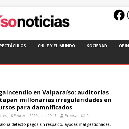
SPECTÁCULOS
CHILE Y EL MUNDO
SOCIEDAD
OPIN
aincendio en Valparaíso: auditorías
tapan millonarias irregularidades en
ursos para damnificados
tes, 10 Febrero, 2026 a las 19:43
Prensa
0
aloría detectó pagos sin respaldo, ayudas mal gestionadas,