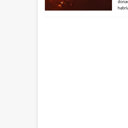
donac
habrí