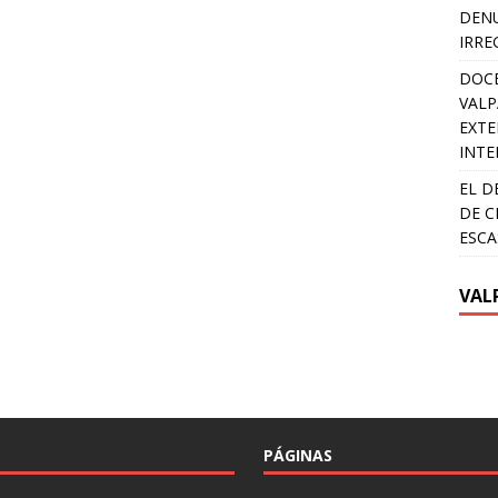
DENU
IRRE
DOCE
VALP
EXTE
INTE
EL D
DE C
ESCA
VAL
PÁGINAS