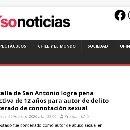
SPECTÁCULOS
CHILE Y EL MUNDO
SOCIEDAD
OPIN
calía de San Antonio logra pena
ctiva de 12 años para autor de delito
terado de connotación sexual
ves, 26 Febrero, 2026 a las 22:00
Prensa
0
putado fue condenado como autor de abuso sexual en