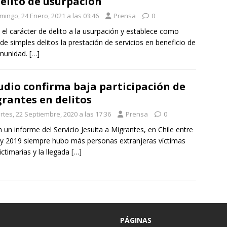
delito de usurpación
mingo, 24 Enero, 2021 a las 03:46
Prensa
0
 el carácter de delito a la usurpación y establece como
de simples delitos la prestación de servicios en beneficio de
omunidad.
[…]
udio confirma baja participación de
rantes en delitos
rtes, 22 Septiembre, 2020 a las 17:36
Prensa
0
 un informe del Servicio Jesuita a Migrantes, en Chile entre
y 2019 siempre hubo más personas extranjeras víctimas
ictimarias y la llegada
[…]
PÁGINAS