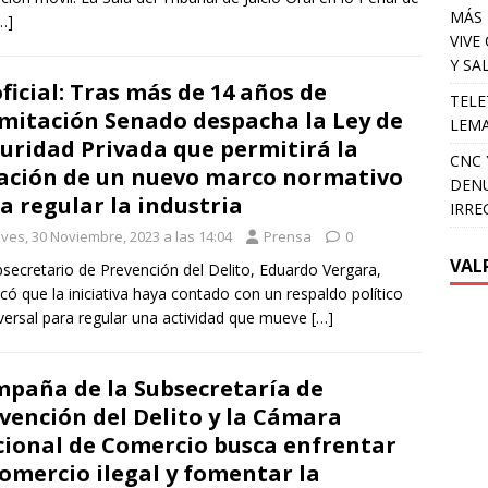
MÁS 
…]
VIVE
Y SA
oficial: Tras más de 14 años de
TELE
mitación Senado despacha la Ley de
LEMA
uridad Privada que permitirá la
CNC 
ación de un nuevo marco normativo
DENU
a regular la industria
IRRE
eves, 30 Noviembre, 2023 a las 14:04
Prensa
0
VAL
bsecretario de Prevención del Delito, Eduardo Vergara,
có que la iniciativa haya contado con un respaldo político
versal para regular una actividad que mueve
[…]
paña de la Subsecretaría de
vención del Delito y la Cámara
ional de Comercio busca enfrentar
comercio ilegal y fomentar la