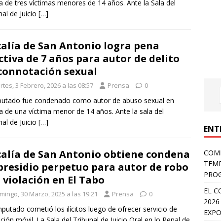
a de tres víctimas menores de 14 años. Ante la Sala del
nal de Juicio
[…]
calía de San Antonio logra pena
ctiva de 7 años para autor de delito
connotación sexual
tes, 3 Febrero, 2026 a las 08:57
Prensa
0
putado fue condenado como autor de abuso sexual en
a de una víctima menor de 14 años. Ante la sala del
nal de Juicio
[…]
ENT
calía de San Antonio obtiene condena
COMP
TEMP
presidio perpetuo para autor de robo
PROG
 violación en El Tabo
EL C
mingo, 30 Marzo, 2025 a las 19:21
Prensa
0
2026
imputado cometió los ilícitos luego de ofrecer servicio de
EXPO
ación móvil. La Sala del Tribunal de Juicio Oral en lo Penal de