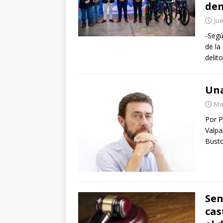
den
Ju
-Segú
de la
delit
Una
Mar
Por P
Valpa
Busto
Sen
cas