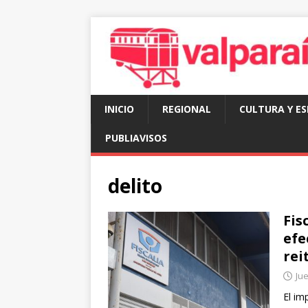
INICIO
REGIONAL
CULTURA Y E
PUBLIAVISOS
delito
Fis
efe
rei
Jue
El im