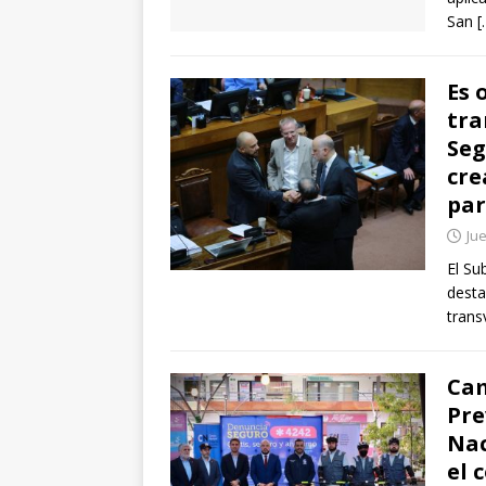
San
[
Es 
tra
Seg
cre
par
Ju
El Su
desta
trans
Cam
Pre
Nac
el 