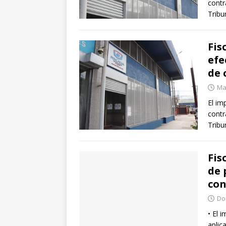
contr
Tribu
Fis
efe
de 
Mar
El im
contr
Tribu
Fis
de 
con
Do
• El 
aplic