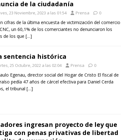
uncia de la ciudadanía
eves, 23 Noviembre, 2023 a las 01:54
Prensa
0
n cifras de la última encuesta de victimización del comercio
 CNC, un 60,1% de los comerciantes no denunciaron los
os de los que
[…]
 sentencia histórica
tes, 25 Octubre, 2022 a las 02:04
Prensa
0
aulo Egenau, director social del Hogar de Cristo El fiscal de
raíso pedía 47 años de cárcel efectiva para Daniel Cerda
s, el tribunal
[…]
adores ingresan proyecto de ley que
tiga con penas privativas de libertad