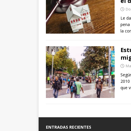
el 
Do
Le da
pena 
la c
Est
mig
Ma
Según
2010 
que v
ENTRADAS RECIENTES