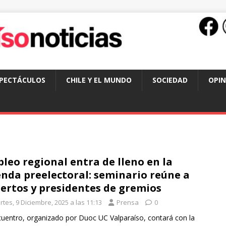
SPECTÁCULOS
CHILE Y EL MUNDO
SOCIEDAD
OPIN
leo regional entra de lleno en la
nda preelectoral: seminario reúne a
ertos y presidentes de gremios
tes, 9 Diciembre, 2025 a las 11:13
Prensa
0
cuentro, organizado por Duoc UC Valparaíso, contará con la