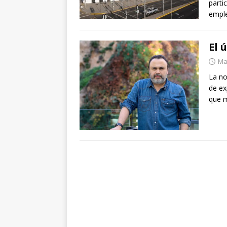
parti
emple
El 
Ma
La no
de ex
que m