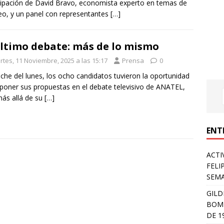
cipación de David Bravo, economista experto en temas de
o, y un panel con representantes
[…]
último debate: más de lo mismo
rtes, 11 Noviembre, 2025 a las 15:17
Prensa
0
che del lunes, los ocho candidatos tuvieron la oportunidad
poner sus propuestas en el debate televisivo de ANATEL,
ás allá de su
[…]
ENT
ACTI
FELI
SEM
GILD
BOMB
DE 1