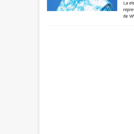
La el
repre
de V