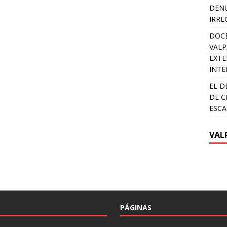
DENU
IRRE
DOCE
VALP
EXTE
INTE
EL D
DE C
ESCA
VAL
PÁGINAS