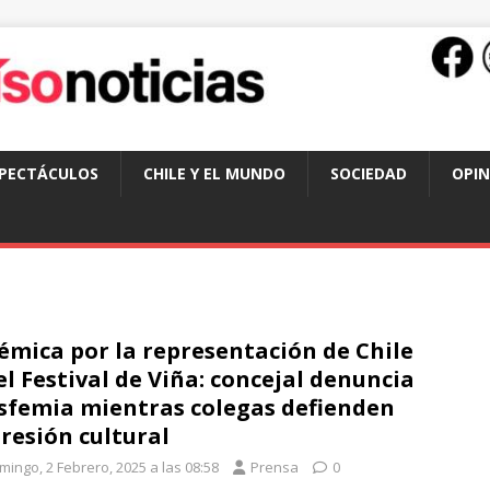
SPECTÁCULOS
CHILE Y EL MUNDO
SOCIEDAD
OPIN
émica por la representación de Chile
el Festival de Viña: concejal denuncia
sfemia mientras colegas defienden
resión cultural
mingo, 2 Febrero, 2025 a las 08:58
Prensa
0