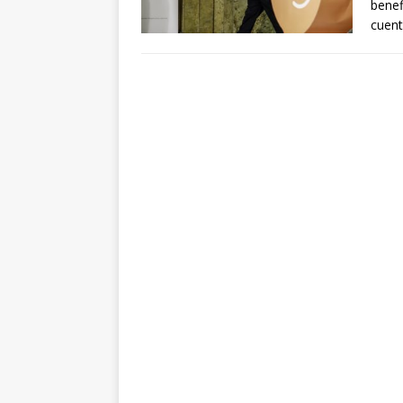
benef
cuent