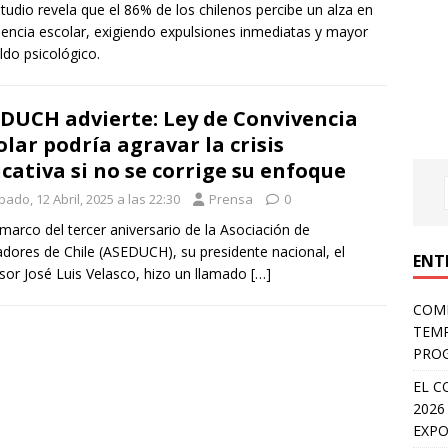
tudio revela que el 86% de los chilenos percibe un alza en
olencia escolar, exigiendo expulsiones inmediatas y mayor
ldo psicológico.
DUCH advierte: Ley de Convivencia
olar podría agravar la crisis
cativa si no se corrige su enfoque
ado, 12 Abril, 2025 a las 22:30
Prensa
0
 marco del tercer aniversario de la Asociación de
dores de Chile (ASEDUCH), su presidente nacional, el
ENT
sor José Luis Velasco, hizo un llamado
[…]
COMP
TEMP
PROG
EL C
2026
EXPO