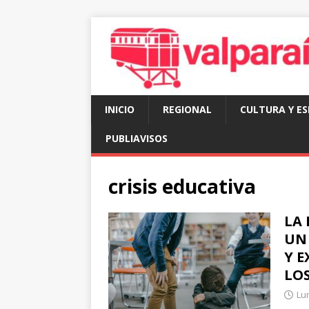
INICIO
REGIONAL
CULTURA Y E
PUBLIAVISOS
crisis educativa
LA 
UN
Y E
LO
Lun