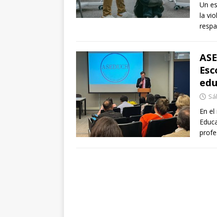
Un es
la vi
respa
ASE
Esc
edu
Sáb
En el
Educa
profe