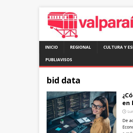
INICIO
REGIONAL
CULTURA Y E
PUBLIAVISOS
bid data
¿Có
en 
Lun
De ac
Econo