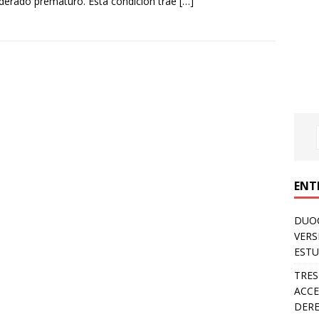
derado prematuro. Esta condición trae
[…]
ENT
DUOC
VERS
ESTU
TRES
ACCE
DERE