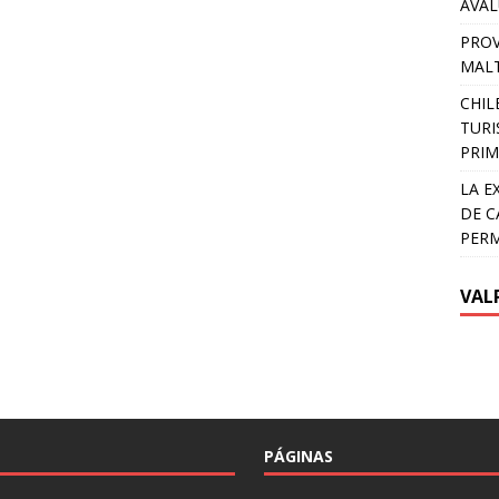
AVA
PROV
MALT
CHIL
TURI
PRIM
LA E
DE C
PER
VAL
PÁGINAS