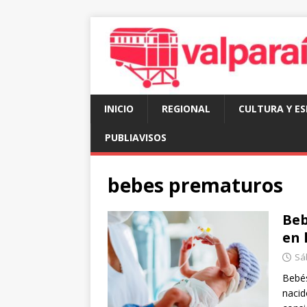
INICIO
REGIONAL
CULTURA Y E
PUBLIAVISOS
bebes prematuros
Beb
en 
Sáb
Bebés
nacid