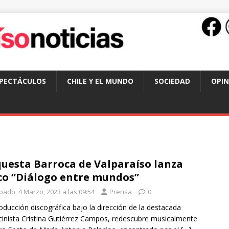
SPECTÁCULOS
CHILE Y EL MUNDO
SOCIEDAD
OPIN
uesta Barroca de Valparaíso lanza
co “Diálogo entre mundos”
bado, 4 Marzo, 2023 a las 09:54
Prensa
0
oducción discográfica bajo la dirección de la destacada
cinista Cristina Gutiérrez Campos, redescubre musicalmente