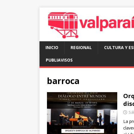
INICIO
REGIONAL
CULTURA Y E
PUBLIAVISOS
barroca
Orq
dis
Sá
La pr
clave