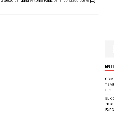
bro Sesto de María Antonia Palacios, encontrado por el
[…]
ENT
COMP
TEMP
PROG
EL C
2026
EXPO