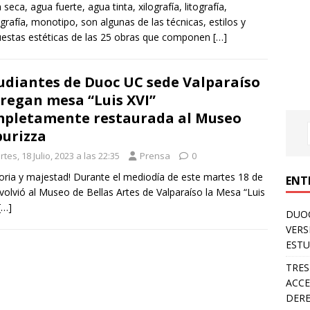
 seca, agua fuerte, agua tinta, xilografía, litografía,
grafía, monotipo, son algunas de las técnicas, estilos y
estas estéticas de las 25 obras que componen
[…]
udiantes de Duoc UC sede Valparaíso
regan mesa “Luis XVI”
pletamente restaurada al Museo
urizza
tes, 18 Julio, 2023 a las 22:35
Prensa
0
loria y majestad! Durante el mediodía de este martes 18 de
ENT
, volvió al Museo de Bellas Artes de Valparaíso la Mesa “Luis
[…]
DUOC
VERS
ESTU
TRES
ACCE
DERE