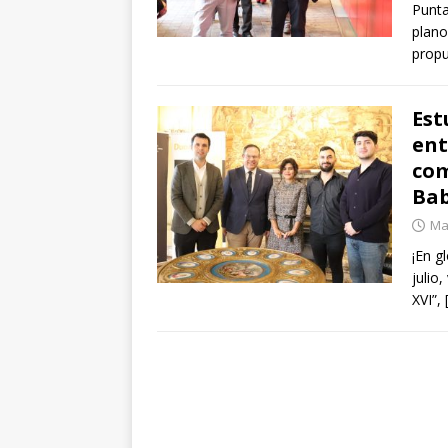
Punta
plano
propu
Est
ent
com
Bab
Mar
¡En g
julio
XVI”,