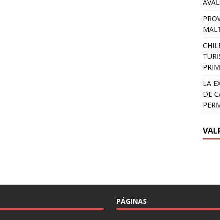
AVA
PROV
MALT
CHIL
TURI
PRIM
LA E
DE C
PER
VAL
PÁGINAS