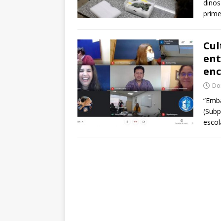
dinos
prime
Cul
ent
enc
Dom
“Emba
(Subp
escol