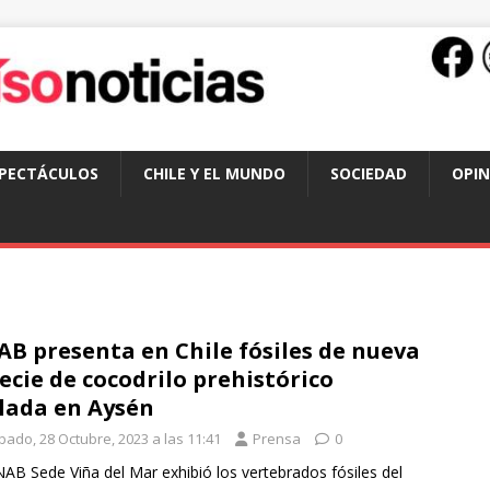
SPECTÁCULOS
CHILE Y EL MUNDO
SOCIEDAD
OPIN
B presenta en Chile fósiles de nueva
ecie de cocodrilo prehistórico
lada en Aysén
bado, 28 Octubre, 2023 a las 11:41
Prensa
0
AB Sede Viña del Mar exhibió los vertebrados fósiles del