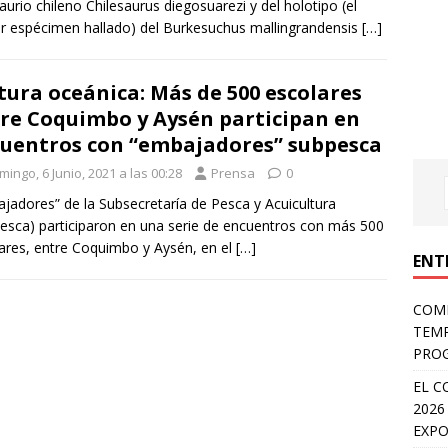
aurio chileno Chilesaurus diegosuarezi y del holotipo (el
r espécimen hallado) del Burkesuchus mallingrandensis
[…]
tura oceánica: Más de 500 escolares
re Coquimbo y Aysén participan en
uentros con “embajadores” subpesca
ingo, 6 Junio, 2021 a las 00:28
Prensa
0
jadores” de la Subsecretaría de Pesca y Acuicultura
esca) participaron en una serie de encuentros con más 500
ares, entre Coquimbo y Aysén, en el
[…]
ENT
COMP
TEMP
PROG
EL C
2026
EXPO