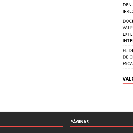
DENU
IRRE
DOCE
VALP
EXTE
INTE
EL D
DE C
ESCA
VAL
PÁGINAS