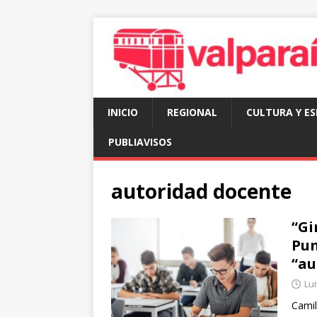
INICIO
REGIONAL
CULTURA Y E
PUBLIAVISOS
autoridad docente
“Gi
Pun
“au
Lun
Camil