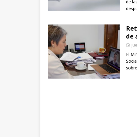
de la
despu
Ret
de 
Jue
El Mi
Socia
sobre