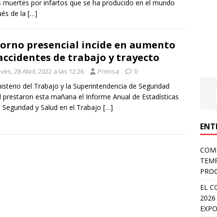
s muertes por infartos que se ha producido en el mundo
és de la
[…]
orno presencial incide en aumento
accidentes de trabajo y trayecto
ves, 28 Abril, 2022 a las 12:26
Prensa
0
nisterio del Trabajo y la Superintendencia de Seguridad
l prestaron esta mañana el Informe Anual de Estadísticas
 Seguridad y Salud en el Trabajo
[…]
ENT
COMP
TEMP
PROG
EL C
2026
EXPO