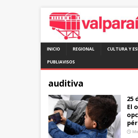
INICIO
REGIONAL
CULTURA Y E
PUBLIAVISOS
auditiva
25 
El 
opc
pér
Mié