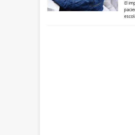
El im
pacie
escol