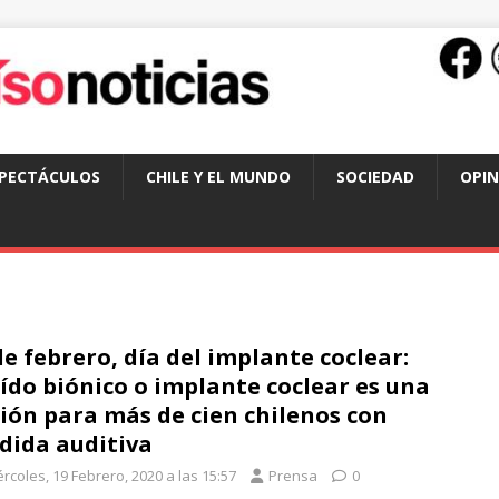
SPECTÁCULOS
CHILE Y EL MUNDO
SOCIEDAD
OPIN
de febrero, día del implante coclear:
oído biónico o implante coclear es una
ión para más de cien chilenos con
dida auditiva
rcoles, 19 Febrero, 2020 a las 15:57
Prensa
0