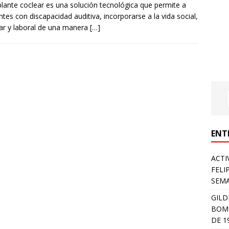
plante coclear es una solución tecnológica que permite a
ntes con discapacidad auditiva, incorporarse a la vida social,
ar y laboral de una manera
[…]
ENT
ACTI
FELI
SEM
GILD
BOMB
DE 1