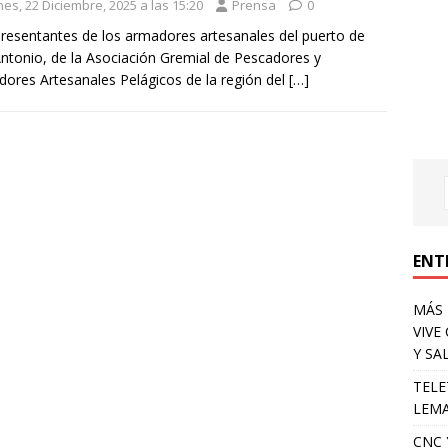
es, 22 Diciembre, 2025 a las 15:20
Prensa
0
resentantes de los armadores artesanales del puerto de
ntonio, de la Asociación Gremial de Pescadores y
ores Artesanales Pelágicos de la región del
[…]
ENT
MÁS 
VIVE
Y SA
TELE
LEMA
CNC 