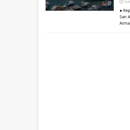
Lun
● Rep
San A
Armad