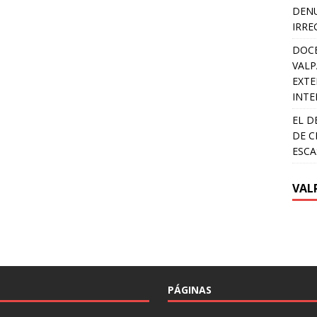
DENU
IRRE
DOCE
VALP
EXTE
INTE
EL D
DE C
ESCA
VAL
PÁGINAS