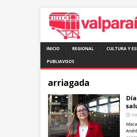
INICIO
REGIONAL
CULTURA Y E
PUBLIAVISOS
arriagada
Día
sal
Vie
Macar
André