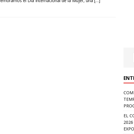
moramos el Día Internacional de la Mujer, una
[…]
ENT
COMP
TEMP
PROG
EL C
2026
EXPO