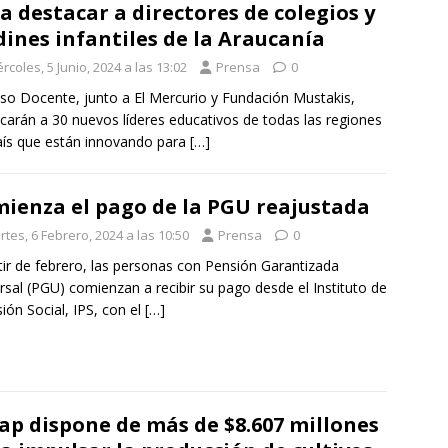
a destacar a directores de colegios y
dines infantiles de la Araucanía
rcoles, 5 Junio, 2024 a las 13:02
Prensa
0
so Docente, junto a El Mercurio y Fundación Mustakis,
carán a 30 nuevos líderes educativos de todas las regiones
aís que están innovando para
[…]
ienza el pago de la PGU reajustada
tes, 6 Febrero, 2024 a las 10:50
Prensa
0
tir de febrero, las personas con Pensión Garantizada
rsal (PGU) comienzan a recibir su pago desde el Instituto de
sión Social, IPS, con el
[…]
ap dispone de más de $8.607 millones