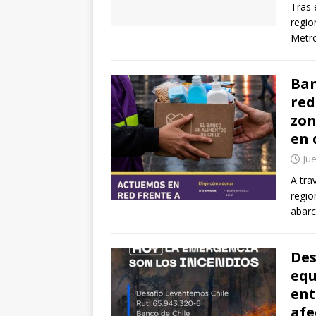
Tras 
regio
Metro
Ban
red
zon
en 
Jue
A tra
regio
abarc
Des
equ
ent
afe