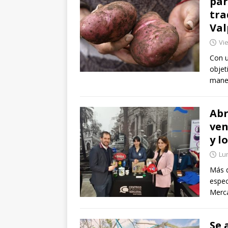
par
tra
Val
Vi
Con u
objet
manej
Abr
ven
y l
Lu
Más d
espec
Merca
Se 