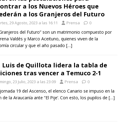
ontrar a los Nuevos Héroes que
ederán a los Granjeros del Futuro
tes, 29 Agosto, 2023 a las 16:11
Prensa
0
Granjeros del Futuro” son un matrimonio compuesto por
ena Valdés y Marco Aceituno, quienes viven de la
mía circular y que el año pasado
[…]
 Luis de Quillota lidera la tabla de
iciones tras vencer a Temuco 2-1
ingo, 23 Julio, 2023 a las 23:09
Prensa
0
 jornada 19 del Ascenso, el elenco Canario se impuso en la
n de la Araucanía ante “El Pije’. Con esto, los pupilos de
[…]