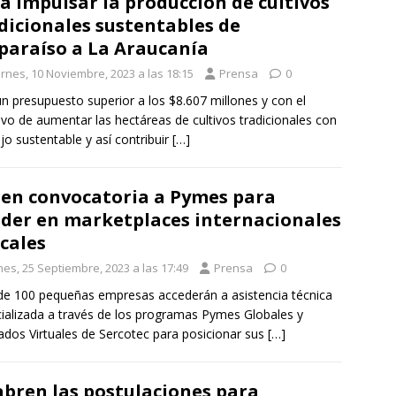
a impulsar la producción de cultivos
dicionales sustentables de
paraíso a La Araucanía
ernes, 10 Noviembre, 2023 a las 18:15
Prensa
0
n presupuesto superior a los $8.607 millones y con el
ivo de aumentar las hectáreas de cultivos tradicionales con
o sustentable y así contribuir
[…]
en convocatoria a Pymes para
der en marketplaces internacionales
ocales
nes, 25 Septiembre, 2023 a las 17:49
Prensa
0
e 100 pequeñas empresas accederán a asistencia técnica
ializada a través de los programas Pymes Globales y
dos Virtuales de Sercotec para posicionar sus
[…]
abren las postulaciones para