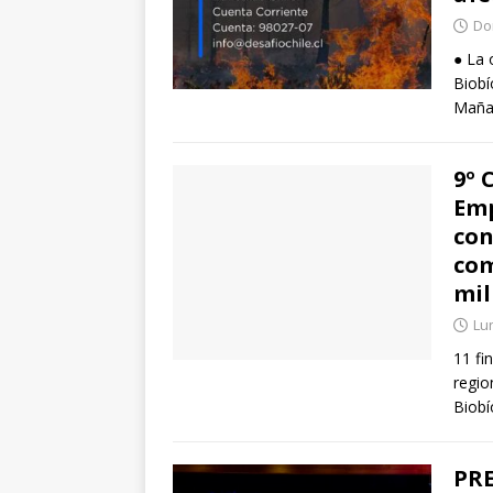
Do
● La 
Biobí
Mañan
9º 
Emp
con
com
mil
Lun
11 fi
regio
Biobí
PRE