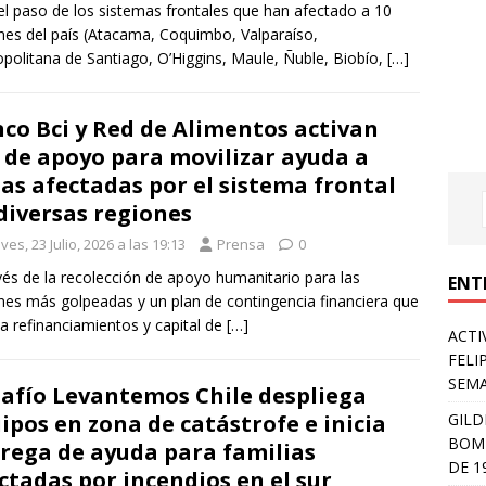
el paso de los sistemas frontales que han afectado a 10
nes del país (Atacama, Coquimbo, Valparaíso,
politana de Santiago, O’Higgins, Maule, Ñuble, Biobío,
[…]
co Bci y Red de Alimentos activan
 de apoyo para movilizar ayuda a
as afectadas por el sistema frontal
diversas regiones
ves, 23 Julio, 2026 a las 19:13
Prensa
0
vés de la recolección de apoyo humanitario para las
ENT
nes más golpeadas y un plan de contingencia financiera que
a refinanciamientos y capital de
[…]
ACTI
FELI
SEM
afío Levantemos Chile despliega
GILD
ipos en zona de catástrofe e inicia
BOMB
rega de ayuda para familias
DE 1
ctadas por incendios en el sur