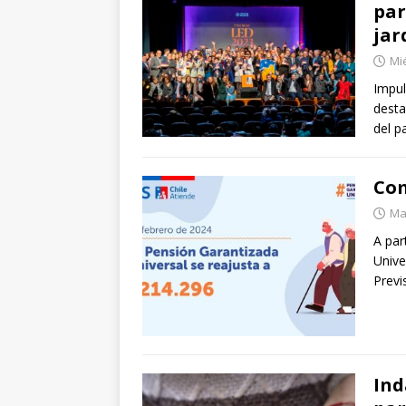
par
jar
Mié
Impul
desta
del p
Com
Mar
A par
Unive
Previ
Ind