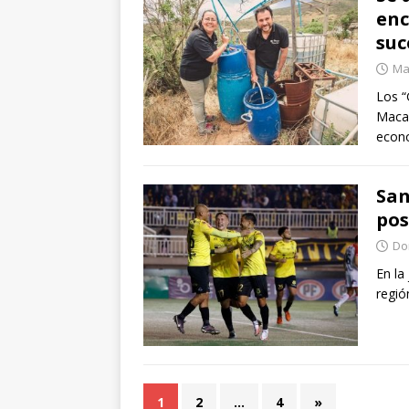
enc
suc
Mar
Los “
Macar
econo
San
pos
Dom
En la
regió
1
2
…
4
»