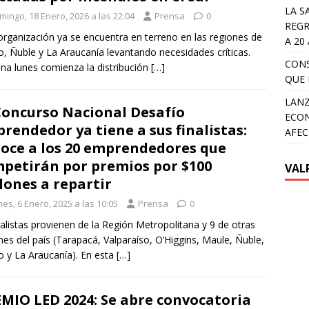
LA S
mingo, 18 Enero, 2026 a las 22:04
Prensa
0
REGR
organización ya se encuentra en terreno en las regiones de
A 20
o, Ñuble y La Araucanía levantando necesidades críticas.
CON
a lunes comienza la distribución
[…]
QUE 
LANZ
Concurso Nacional Desafío
ECON
rendedor ya tiene a sus finalistas:
AFEC
oce a los 20 emprendedores que
petirán por premios por $100
VAL
lones a repartir
es, 6 Enero, 2025 a las 10:05
Prensa
0
nalistas provienen de la Región Metropolitana y 9 de otras
nes del país (Tarapacá, Valparaíso, O’Higgins, Maule, Ñuble,
o y La Araucanía). En esta
[…]
MIO LED 2024: Se abre convocatoria