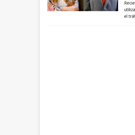
Recie
utili
el tr