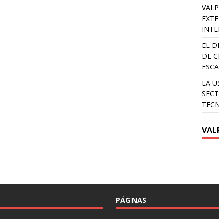
VALP
EXTE
INTE
EL D
DE C
ESCA
LA U
SECT
TEC
VAL
PÁGINAS