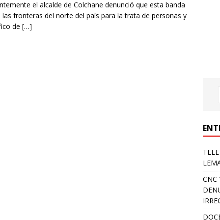
ntemente el alcalde de Colchane denunció que esta banda
za las fronteras del norte del país para la trata de personas y
áfico de
[…]
ENT
TELE
LEMA
CNC 
DENU
IRRE
DOCE