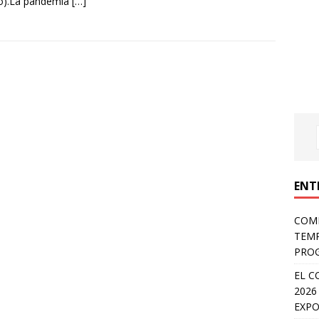
o).La pandemia
[…]
ENT
COMP
TEMP
PROG
EL C
2026
EXPO