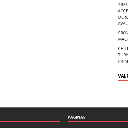
TRES
ACCE
DERE
AVA
PROV
MALT
CHIL
TURI
PRIM
VAL
PÁGINAS