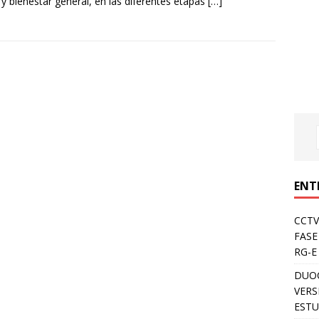
 y bienestar general, en las diferentes etapas
[…]
ENT
CCTV
FASE
RG-E
DUOC
VERS
ESTU