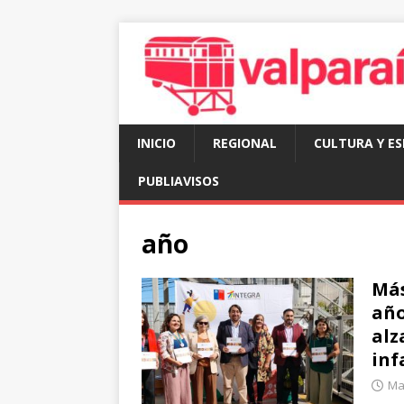
INICIO
REGIONAL
CULTURA Y E
PUBLIAVISOS
año
Más
año
alz
inf
Ma