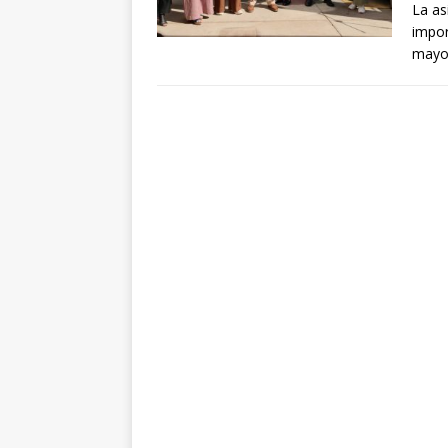
La as
impor
mayor