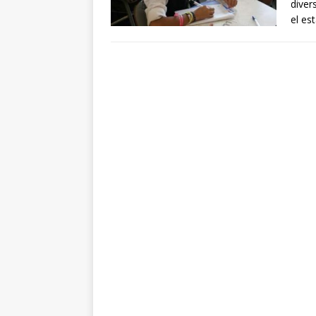
diver
el es