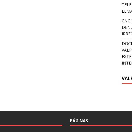
TELE
LEMA
CNC 
DENU
IRRE
DOCE
VALP
EXTE
INTE
VAL
PÁGINAS