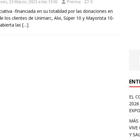
ves, 23 Marzo, 2023 a las 13:02
Prensa
0
iciativa -financiada en su totalidad por las donaciones en
de los clientes de Unimarc, Alvi, Súper 10 y Mayorista 10-
 abierta las
[…]
ENT
EL C
2026
EXPO
MÁS 
VIVE
Y SA